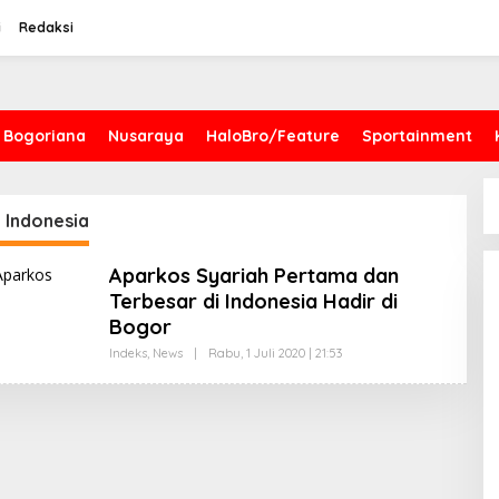
i
Redaksi
Bogoriana
Nusaraya
HaloBro/Feature
Sportainment
 Indonesia
Aparkos Syariah Pertama dan
Terbesar di Indonesia Hadir di
Bogor
Indeks
,
News
|
Rabu, 1 Juli 2020 | 21:53
O
L
E
H
R
E
D
A
K
S