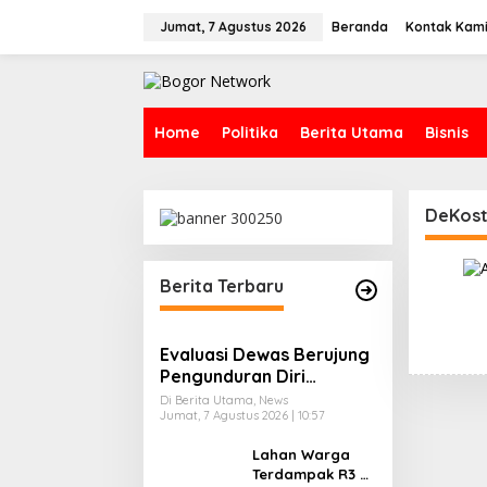
L
e
Jumat, 7 Agustus 2026
Beranda
Kontak Kam
w
a
t
i
k
Home
Politika
Berita Utama
Bisnis
e
k
o
n
DeKost
t
e
n
Berita Terbaru
Evaluasi Dewas Berujung
Pengunduran Diri
Direktur Umum Perumda
Di Berita Utama, News
Jumat, 7 Agustus 2026 | 10:57
PPJ Bogor
Lahan Warga
Terdampak R3 di