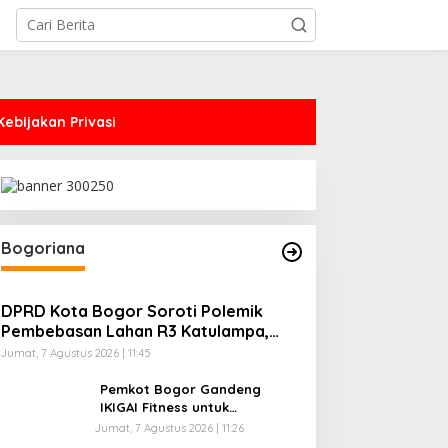
Kebijakan Privasi
Bogoriana
DPRD Kota Bogor Soroti Polemik
Pembebasan Lahan R3 Katulampa,
Zenal Abidin Minta Verifikasi
Jumat, 7 Agustus 2026 | 11:45
Kepemilikan Diusut
Pemkot Bogor Gandeng
IKIGAI Fitness untuk
Tingkatkan Prestasi Atlet,
Jumat, 7 Agustus 2026 | 11:26
Resmi Jadi Official Gym