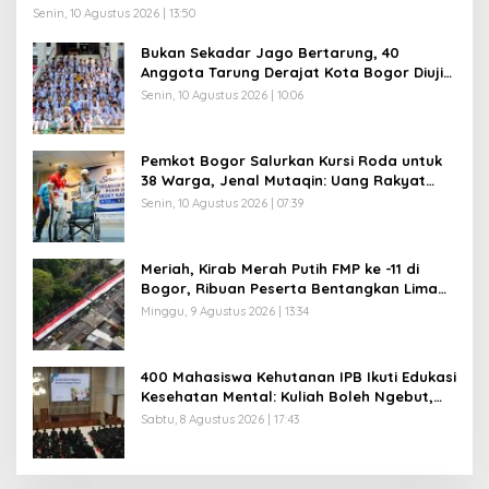
Senin, 10 Agustus 2026 | 13:50
Bukan Sekadar Jago Bertarung, 40
Anggota Tarung Derajat Kota Bogor Diuji
Disiplin dan Mental
Senin, 10 Agustus 2026 | 10:06
Pemkot Bogor Salurkan Kursi Roda untuk
38 Warga, Jenal Mutaqin: Uang Rakyat
Harus Dirasakan Rakyat
Senin, 10 Agustus 2026 | 07:39
Meriah, Kirab Merah Putih FMP ke -11 di
Bogor, Ribuan Peserta Bentangkan Lima
Bendera Raksasa
Minggu, 9 Agustus 2026 | 13:34
400 Mahasiswa Kehutanan IPB Ikuti Edukasi
Kesehatan Mental: Kuliah Boleh Ngebut,
Mental Jangan Kusut
Sabtu, 8 Agustus 2026 | 17:43
Musda XI Partai Golkar Kota Bogor Digelar 31
Juli 2026, Penjaringan Calon Ketua Resmi