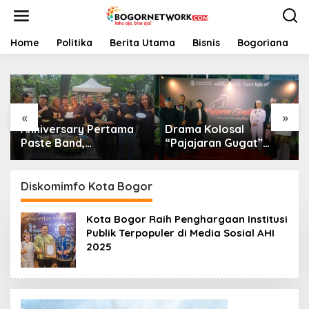
L
e
w
a
Home
Politika
Berita Utama
Bisnis
Bogoriana
t
i
k
e
k
«
»
o
Anniversary Pertama
Drama Kolosal
n
t
Paste Band,
“Pajajaran Gugat”
e
Perjalanan Musisi
Tutup Hari Tatar
n
Jalanan Bogor Menuju
Sunda, Pesan Harmoni
Panggung Profesional
Alam Menggema dari
Diskomimfo Kota Bogor
Gedung Sate
Kota Bogor Raih Penghargaan Institusi
Publik Terpopuler di Media Sosial AHI
2025