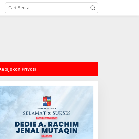
Kebijakan Privasi
44 CJH Kloter Perdana
Dari Amanah Donatur
ota Bogor Dilepas, Wali
hingga Senyum Warga,
ota Titip Pesan Jaga
Kapalang Misteri Tebar
esehatan dan
300 Domba Kurban di
ebersamaan
Bogor