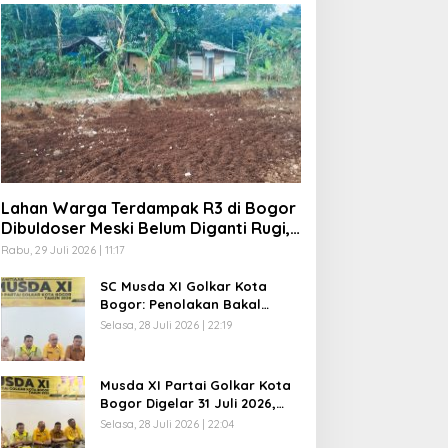
Lahan Warga Terdampak R3 di Bogor
Dibuldoser Meski Belum Diganti Rugi,
Kuasa Hukum Siapkan Langkah Hukum
Rabu, 29 Juli 2026 | 11:17
SC Musda XI Golkar Kota
Bogor: Penolakan Bakal
Calon Ketua DPD Prematur,
Selasa, 28 Juli 2026 | 22:19
Pendaftaran Belum Dibuka
Musda XI Partai Golkar Kota
Bogor Digelar 31 Juli 2026,
Penjaringan Calon Ketua
Selasa, 28 Juli 2026 | 22:04
Resmi Dibuka