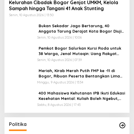
Kelurahan Cibadak Bogor Genjot UMKM, Kelola
Sampah hingga Tangani 41 Anak Stunting
Senin, 10 Agustus 2026 | 13:50
Bukan Sekadar Jago Bertarung, 40
Anggota Tarung Derajat Kota Bogor Diuji
Disiplin dan Mental
Senin, 10 Agustus 2026 | 10:06
Pemkot Bogor Salurkan Kursi Roda untuk
38 Warga, Jenal Mutaqin: Uang Rakyat
Harus Dirasakan Rakyat
Senin, 10 Agustus 2026 | 07:39
Meriah, Kirab Merah Putih FMP ke -11 di
Bogor, Ribuan Peserta Bentangkan Lima
Bendera Raksasa
Minggu, 9 Agustus 2026 | 13:34
400 Mahasiswa Kehutanan IPB Ikuti Edukasi
Kesehatan Mental: Kuliah Boleh Ngebut,
Mental Jangan Kusut
Sabtu, 8 Agustus 2026 | 17:43
Politika