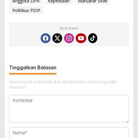
Anggota DPR
Kepedulian
Maruarar Sirait
Politikus PDIP
Ikuti Kami
Tinggalkan Balasan
Alamat email Anda tidak akan dipublikasikan.
Ruas yang wajib
ditandai
*