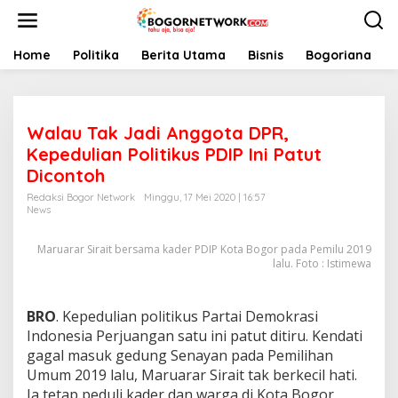
L
e
w
a
Home
Politika
Berita Utama
Bisnis
Bogoriana
t
i
k
e
Walau Tak Jadi Anggota DPR,
k
o
Kepedulian Politikus PDIP Ini Patut
n
Dicontoh
t
e
Redaksi Bogor Network
Minggu, 17 Mei 2020 | 16:57
News
n
Maruarar Sirait bersama kader PDIP Kota Bogor pada Pemilu 2019
lalu. Foto : Istimewa
BRO
. Kepedulian politikus Partai Demokrasi
Indonesia Perjuangan satu ini patut ditiru. Kendati
gagal masuk gedung Senayan pada Pemilihan
Umum 2019 lalu, Maruarar Sirait tak berkecil hati.
Ia tetap peduli kader dan warga di Kota Bogor