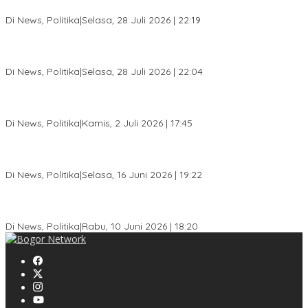
DPD Prematur, Pendaftaran Belum Dibuka
Di News, Politika
|
Selasa, 28 Juli 2026 | 22:19
Musda XI Partai Golkar Kota Bogor Digelar 31 Juli 2026,
Penjaringan Calon Ketua Resmi Dibuka
Di News, Politika
|
Selasa, 28 Juli 2026 | 22:04
Jelang Pemilu 2029, Bakesbangpol Kota Bogor Cetak Generasi
Muda Melek Politik dan Anti Hoaks
Di News, Politika
|
Kamis, 2 Juli 2026 | 17:45
Dewan Gerindra Desak Pemkot Bogor Cabut Surat Edaran
DTSEN, Dinilai Berpotensi Rugikan Warga Miskin
Di News, Politika
|
Selasa, 16 Juni 2026 | 19:22
KPU Kota Bogor Luncurkan Podcast Demokrasi, Dedie Rachim
Jadi Narasumber Perdana
Di News, Politika
|
Rabu, 10 Juni 2026 | 18:20