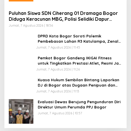
Puluhan Siswa SDN Ciherang 01 Dramaga Bogor
Diduga Keracunan MBG, Polisi Selidiki Dapur
SPPG
Jumat, 7 Agustus 2026 | 18:56
DPRD Kota Bogor Soroti Polemik
Pembebasan Lahan R3 Katulampa, Zenal
Abidin Minta Verifikasi Kepemilikan Diusut
Jumat, 7 Agustus 2026 | 11:45
Pemkot Bogor Gandeng IKIGAI Fitness
untuk Tingkatkan Prestasi Atlet, Resmi Jadi
Official Gym Partner
Jumat, 7 Agustus 2026 | 11:26
Kuasa Hukum Sembilan Bintang Laporkan
DJ di Bogor atas Dugaan Penipuan dan
Penggelapan Kamera Sewaan, Korban
Jumat, 7 Agustus 2026 | 11:13
Rugi Rp200 Juta
Evaluasi Dewas Berujung Pengunduran Diri
Direktur Umum Perumda PPJ Bogor
Jumat, 7 Agustus 2026 | 10:57