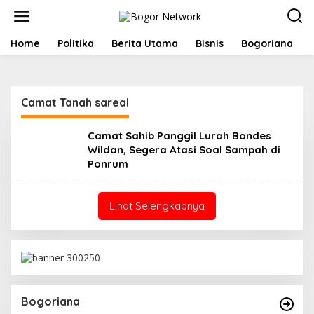
L
e
w
a
Home
Politika
Berita Utama
Bisnis
Bogoriana
t
i
k
e
Camat Tanah sareal
k
o
n
Camat Sahib Panggil Lurah Bondes
t
Wildan, Segera Atasi Soal Sampah di
e
Ponrum
n
Lihat Selengkapnya
Bogoriana