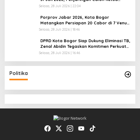
Resmi Dibuka
Selasa, 28 Juli 2026 | 22:04
Porprov Jabar 2026, Kota Bogor
Matangkan Persiapan 20 Cabor di 7 Venue,
Hotel Mulai Penuh Dipesan
Selasa, 28 Juli 2026 | 18:46
DPRD Kota Bogor Siap Dukung Eliminasi TB,
Zenal Abidin Tegaskan Komitmen Perkuat
Program Kesehatan
Selasa, 28 Juli 2026 | 16:46
Politika