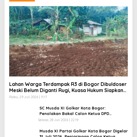
Lahan Warga Terdampak R3 di Bogor Dibuldoser
Meski Belum Diganti Rugi, Kuasa Hukum Siapkan
Langkah Hukum
Rabu, 29 Juli 2026 | 11:17
SC Musda XI Golkar Kota Bogor:
Penolakan Bakal Calon Ketua DPD
Prematur, Pendaftaran Belum Dibuka
Selasa, 28 Juli 2026 | 22:19
Musda XI Partai Golkar Kota Bogor Digelar
31 Juli 2026, Penjaringan Calon Ketua