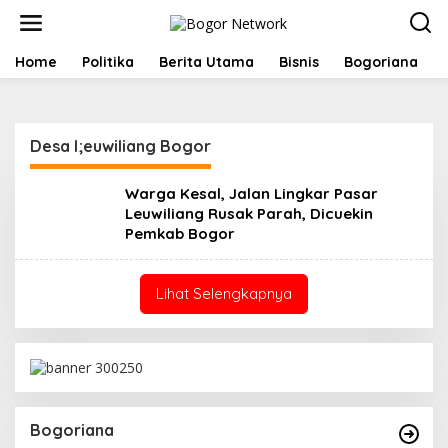
L
e
w
a
Home
Politika
Berita Utama
Bisnis
Bogoriana
t
i
k
e
Desa l;euwiliang Bogor
k
o
n
Warga Kesal, Jalan Lingkar Pasar
t
Leuwiliang Rusak Parah, Dicuekin
e
Pemkab Bogor
n
Lihat Selengkapnya
Bogoriana