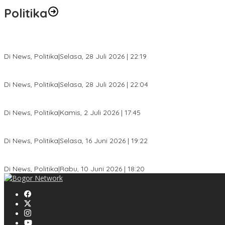
Politika
SC Musda XI Golkar Kota Bogor: Penolakan Bakal Calon Ketua DP
Di News, Politika
|
Selasa, 28 Juli 2026 | 22:19
Musda XI Partai Golkar Kota Bogor Digelar 31 Juli 2026, Penjarin
Di News, Politika
|
Selasa, 28 Juli 2026 | 22:04
Jelang Pemilu 2029, Bakesbangpol Kota Bogor Cetak Generasi Mud
Di News, Politika
|
Kamis, 2 Juli 2026 | 17:45
Dewan Gerindra Desak Pemkot Bogor Cabut Surat Edaran DTSEN, D
Di News, Politika
|
Selasa, 16 Juni 2026 | 19:22
KPU Kota Bogor Luncurkan Podcast Demokrasi, Dedie Rachim Ja
Di News, Politika
|
Rabu, 10 Juni 2026 | 18:20