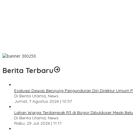
Dari Amanah Donatur hingga Senyum Warga, Kapalang Misteri T
Anniversary Pertama Paste Band, Perjalanan Musisi Jalanan Bog
Drama Kolosal “Pajajaran Gugat” Tutup Hari Tatar Sunda, Pesa
Sayembara Logo HJB ke-544 Bogor Diikuti 117 Peserta, Ini Peme
444 CJH Kloter Perdana Kota Bogor Dilepas, Wali Kota Titip P
Berita Terbaru
Evaluasi Dewas Berujung Pengunduran Diri Direktur Umum
Di Berita Utama, News
Jumat, 7 Agustus 2026 | 10:57
Lahan Warga Terdampak R3 di Bogor Dibuldoser Meski Bel
Di Berita Utama, News
Rabu, 29 Juli 2026 | 11:17