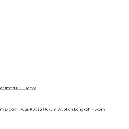
ebar 300 Domba Kurban di Bogor
or Menuju Panggung Profesional
n Harmoni Alam Menggema dari Gedung Sate
nangnya
esan Jaga Kesehatan dan Kebersamaan
 Perumda PPJ Bogor
um Diganti Rugi, Kuasa Hukum Siapkan Langkah Hukum