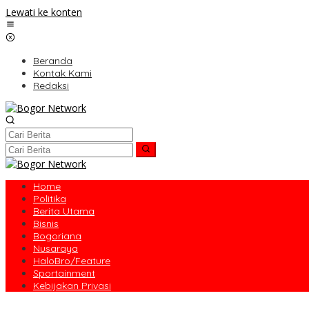
Lewati ke konten
Beranda
Kontak Kami
Redaksi
Home
Politika
Berita Utama
Bisnis
Bogoriana
Nusaraya
HaloBro/Feature
Sportainment
Kebijakan Privasi