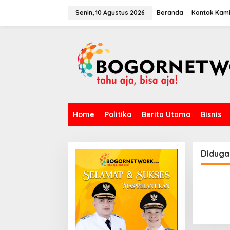
L
e
Senin, 10 Agustus 2026
Beranda
Kontak Kam
w
a
t
i
k
e
k
o
n
t
Home
Politika
Berita Utama
Bisnis
e
n
DIduga