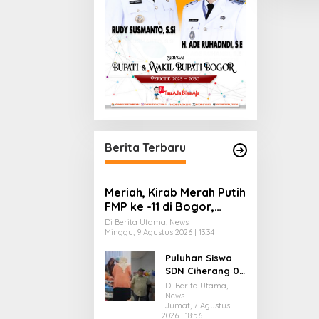
Berita Terbaru
Meriah, Kirab Merah Putih
FMP ke -11 di Bogor,
Ribuan Peserta
Di Berita Utama, News
Minggu, 9 Agustus 2026 | 13:34
Bentangkan Lima
Bendera Raksasa
Puluhan Siswa
SDN Ciherang 01
Dramaga Bogor
Di Berita Utama,
Diduga
News
Jumat, 7 Agustus
Keracunan MBG,
2026 | 18:56