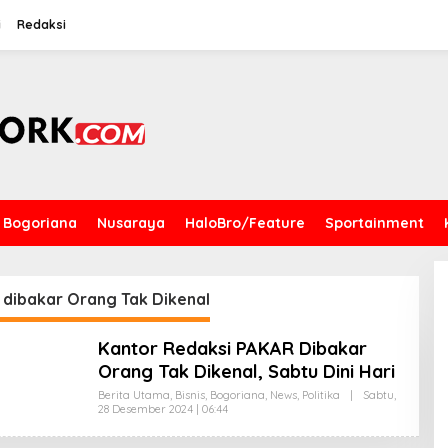
i
Redaksi
Bogoriana
Nusaraya
HaloBro/Feature
Sportainment
 dibakar Orang Tak Dikenal
Kantor Redaksi PAKAR Dibakar
Orang Tak Dikenal, Sabtu Dini Hari
Berita Utama
,
Bisnis
,
Bogoriana
,
News
,
Politika
|
Sabtu,
28 Desember 2024 | 06:44
O
L
E