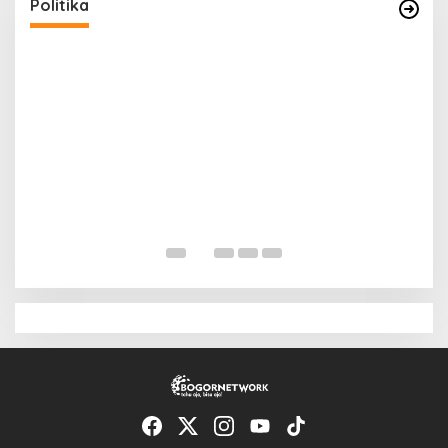
Di News, Politika
|
Selasa, 28 Juli 2026 | 22:04
Politika
J
B
A
Di 