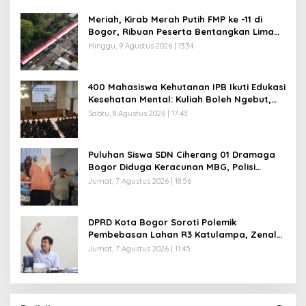
Meriah, Kirab Merah Putih FMP ke -11 di
Bogor, Ribuan Peserta Bentangkan Lima
Bendera Raksasa
Minggu, 9 Agustus 2026 | 13:34
400 Mahasiswa Kehutanan IPB Ikuti Edukasi
Kesehatan Mental: Kuliah Boleh Ngebut,
Mental Jangan Kusut
Sabtu, 8 Agustus 2026 | 17:43
Puluhan Siswa SDN Ciherang 01 Dramaga
Bogor Diduga Keracunan MBG, Polisi
Selidiki Dapur SPPG
Jumat, 7 Agustus 2026 | 18:56
DPRD Kota Bogor Soroti Polemik
Pembebasan Lahan R3 Katulampa, Zenal
Abidin Minta Verifikasi Kepemilikan Diusut
Jumat, 7 Agustus 2026 | 11:45
Musda XI Partai Golkar Kota Bogor Digelar 31
Juli 2026, Penjaringan Calon Ketua Resmi
Dibuka