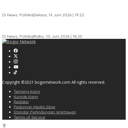
Dewan Gerindra Desak Pemkot Bogor Cabut Surat Edaran
DTSEN, Dinilai Berpotensi Rugikan Warga Miskin
Di News, Politika
|
Selasa, 16 Juni 2026 | 19:22
KPU Kota Bogor Luncurkan Podcast Demokrasi, Dedie Rachim
Jadi Narasumber Perdana
Di News, Politika
|
Rabu, 10 Juni 2026 | 18:20
Copyright ©2021 bogornetwork.com All rights reserved.
Tentang Kami
Kontak Kami
Redaksi
Pedoman Media Siber
Standar Perlindungan Wartawan
Terms of Service