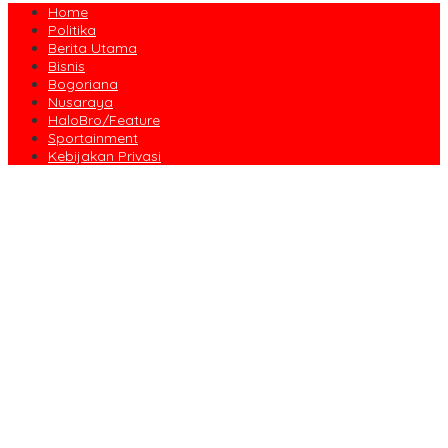
Home
Politika
Berita Utama
Bisnis
Bogoriana
Nusaraya
HaloBro/Feature
Sportainment
Kebijakan Privasi
Dari Amanah Donatur hingga Senyum Warga, Kapalang Misteri
Tebar 300 Domba Kurban di Bogor
Anniversary Pertama Paste Band, Perjalanan Musisi Jalanan
Bogor Menuju Panggung Profesional
Drama Kolosal “Pajajaran Gugat” Tutup Hari Tatar Sunda, Pesan
Harmoni Alam Menggema dari Gedung Sate
Sayembara Logo HJB ke-544 Bogor Diikuti 117 Peserta, Ini
Pemenangnya
444 CJH Kloter Perdana Kota Bogor Dilepas, Wali Kota Titip