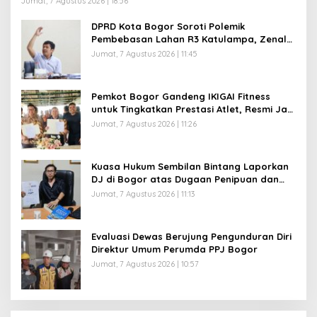
Jumat, 7 Agustus 2026 | 18:56
DPRD Kota Bogor Soroti Polemik
Pembebasan Lahan R3 Katulampa, Zenal
Abidin Minta Verifikasi Kepemilikan Diusut
Jumat, 7 Agustus 2026 | 11:45
Pemkot Bogor Gandeng IKIGAI Fitness
untuk Tingkatkan Prestasi Atlet, Resmi Jadi
Official Gym Partner
Jumat, 7 Agustus 2026 | 11:26
Kuasa Hukum Sembilan Bintang Laporkan
DJ di Bogor atas Dugaan Penipuan dan
Penggelapan Kamera Sewaan, Korban
Jumat, 7 Agustus 2026 | 11:13
Rugi Rp200 Juta
Evaluasi Dewas Berujung Pengunduran Diri
Direktur Umum Perumda PPJ Bogor
Jumat, 7 Agustus 2026 | 10:57