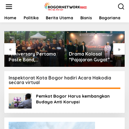
L
e
w
a
Home
Politika
Berita Utama
Bisnis
Bogoriana
t
i
k
e
k
«
»
o
Anniversary Pertama
Drama Kolosal
n
t
Paste Band,
“Pajajaran Gugat”
e
Perjalanan Musisi
Tutup Hari Tatar
n
Jalanan Bogor Menuju
Sunda, Pesan Harmoni
Panggung Profesional
Alam Menggema dari
Inspektorat Kota Bogor hadiri Acara Hakodia
secara virtual
Gedung Sate
Pemkot Bogor Harus kembangkan
Budaya Anti Korupsi