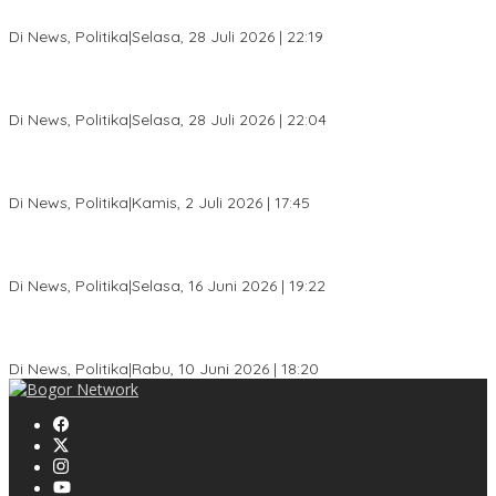
DPD Prematur, Pendaftaran Belum Dibuka
Di News, Politika
|
Selasa, 28 Juli 2026 | 22:19
Musda XI Partai Golkar Kota Bogor Digelar 31 Juli 2026,
Penjaringan Calon Ketua Resmi Dibuka
Di News, Politika
|
Selasa, 28 Juli 2026 | 22:04
Jelang Pemilu 2029, Bakesbangpol Kota Bogor Cetak Generasi
Muda Melek Politik dan Anti Hoaks
Di News, Politika
|
Kamis, 2 Juli 2026 | 17:45
Dewan Gerindra Desak Pemkot Bogor Cabut Surat Edaran
DTSEN, Dinilai Berpotensi Rugikan Warga Miskin
Di News, Politika
|
Selasa, 16 Juni 2026 | 19:22
KPU Kota Bogor Luncurkan Podcast Demokrasi, Dedie Rachim
Jadi Narasumber Perdana
Di News, Politika
|
Rabu, 10 Juni 2026 | 18:20