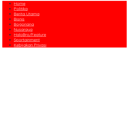
Home
Politika
Berita Utama
Bisnis
Bogoriana
Nusaraya
HaloBro/Feature
Sportainment
Kebijakan Privasi
Dari Amanah Donatur hingga Senyum Warga, Kapalang Misteri
Tebar 300 Domba Kurban di Bogor
Anniversary Pertama Paste Band, Perjalanan Musisi Jalanan
Bogor Menuju Panggung Profesional
Drama Kolosal “Pajajaran Gugat” Tutup Hari Tatar Sunda, Pesan
Harmoni Alam Menggema dari Gedung Sate
Sayembara Logo HJB ke-544 Bogor Diikuti 117 Peserta, Ini
Pemenangnya
444 CJH Kloter Perdana Kota Bogor Dilepas, Wali Kota Titip