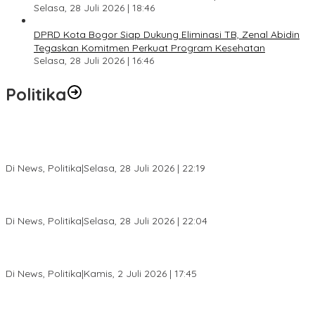
Selasa, 28 Juli 2026 | 18:46
DPRD Kota Bogor Siap Dukung Eliminasi TB, Zenal Abidin
Tegaskan Komitmen Perkuat Program Kesehatan
Selasa, 28 Juli 2026 | 16:46
Politika
SC Musda XI Golkar Kota Bogor: Penolakan Bakal Calon Ketua
DPD Prematur, Pendaftaran Belum Dibuka
Di News, Politika
|
Selasa, 28 Juli 2026 | 22:19
Musda XI Partai Golkar Kota Bogor Digelar 31 Juli 2026,
Penjaringan Calon Ketua Resmi Dibuka
Di News, Politika
|
Selasa, 28 Juli 2026 | 22:04
Jelang Pemilu 2029, Bakesbangpol Kota Bogor Cetak Generasi
Muda Melek Politik dan Anti Hoaks
Di News, Politika
|
Kamis, 2 Juli 2026 | 17:45
Dewan Gerindra Desak Pemkot Bogor Cabut Surat Edaran
DTSEN, Dinilai Berpotensi Rugikan Warga Miskin