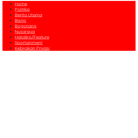
Home
Politika
Berita Utama
Bisnis
Bogoriana
Nusaraya
HaloBro/Feature
Sportainment
Kebijakan Privasi
Dari Amanah Donatur hingga Senyum Warga, Kapalang Misteri
Tebar 300 Domba Kurban di Bogor
Anniversary Pertama Paste Band, Perjalanan Musisi Jalanan
Bogor Menuju Panggung Profesional
Drama Kolosal “Pajajaran Gugat” Tutup Hari Tatar Sunda, Pesan
Harmoni Alam Menggema dari Gedung Sate
Sayembara Logo HJB ke-544 Bogor Diikuti 117 Peserta, Ini
Pemenangnya
444 CJH Kloter Perdana Kota Bogor Dilepas, Wali Kota Titip