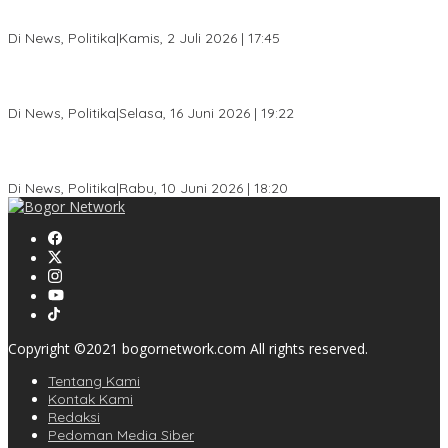
Jelang Pemilu 2029, Bakesbangpol Kota Bogor Cetak Generasi
Muda Melek Politik dan Anti Hoaks
Di News, Politika
|
Kamis, 2 Juli 2026 | 17:45
Dewan Gerindra Desak Pemkot Bogor Cabut Surat Edaran
DTSEN, Dinilai Berpotensi Rugikan Warga Miskin
Di News, Politika
|
Selasa, 16 Juni 2026 | 19:22
KPU Kota Bogor Luncurkan Podcast Demokrasi, Dedie Rachim
Jadi Narasumber Perdana
Di News, Politika
|
Rabu, 10 Juni 2026 | 18:20
Copyright ©2021 bogornetwork.com All rights reserved.
Tentang Kami
Kontak Kami
Redaksi
Pedoman Media Siber