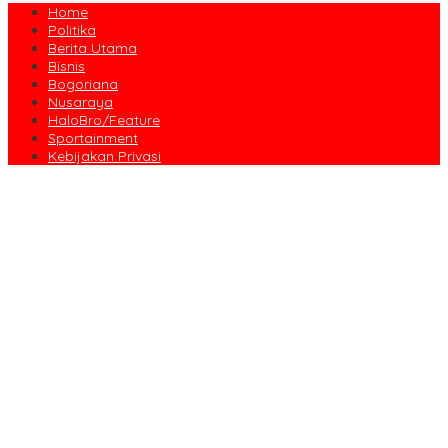
Home
Politika
Berita Utama
Bisnis
Bogoriana
Nusaraya
HaloBro/Feature
Sportainment
Kebijakan Privasi
Dari Amanah Donatur hingga Senyum Warga, Kapalang Misteri
Tebar 300 Domba Kurban di Bogor
Anniversary Pertama Paste Band, Perjalanan Musisi Jalanan
Bogor Menuju Panggung Profesional
Drama Kolosal “Pajajaran Gugat” Tutup Hari Tatar Sunda, Pesan
Harmoni Alam Menggema dari Gedung Sate
Sayembara Logo HJB ke-544 Bogor Diikuti 117 Peserta, Ini
Pemenangnya
444 CJH Kloter Perdana Kota Bogor Dilepas, Wali Kota Titip