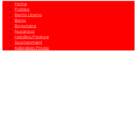
Home
Politika
Berita Utama
Bisnis
Bogoriana
Nusaraya
HaloBro/Feature
Sportainment
Kebijakan Privasi
Dari Amanah Donatur hingga Senyum Warga, Kapalang Misteri
Tebar 300 Domba Kurban di Bogor
Anniversary Pertama Paste Band, Perjalanan Musisi Jalanan
Bogor Menuju Panggung Profesional
Drama Kolosal “Pajajaran Gugat” Tutup Hari Tatar Sunda, Pesan
Harmoni Alam Menggema dari Gedung Sate
Sayembara Logo HJB ke-544 Bogor Diikuti 117 Peserta, Ini
Pemenangnya
444 CJH Kloter Perdana Kota Bogor Dilepas, Wali Kota Titip