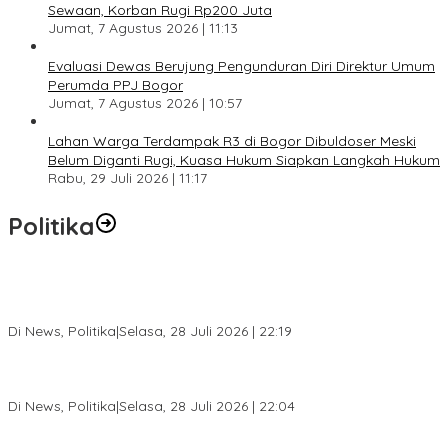
Sewaan, Korban Rugi Rp200 Juta
Jumat, 7 Agustus 2026 | 11:13
Evaluasi Dewas Berujung Pengunduran Diri Direktur Umum
Perumda PPJ Bogor
Jumat, 7 Agustus 2026 | 10:57
Lahan Warga Terdampak R3 di Bogor Dibuldoser Meski
Belum Diganti Rugi, Kuasa Hukum Siapkan Langkah Hukum
Rabu, 29 Juli 2026 | 11:17
Politika
SC Musda XI Golkar Kota Bogor: Penolakan Bakal Calon Ketua
DPD Prematur, Pendaftaran Belum Dibuka
Di News, Politika
|
Selasa, 28 Juli 2026 | 22:19
Musda XI Partai Golkar Kota Bogor Digelar 31 Juli 2026,
Penjaringan Calon Ketua Resmi Dibuka
Di News, Politika
|
Selasa, 28 Juli 2026 | 22:04
Jelang Pemilu 2029, Bakesbangpol Kota Bogor Cetak Generasi