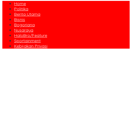
Home
Politika
Berita Utama
Bisnis
Bogoriana
Nusaraya
HaloBro/Feature
Sportainment
Kebijakan Privasi
Dari Amanah Donatur hingga Senyum Warga, Kapalang Misteri
Tebar 300 Domba Kurban di Bogor
Anniversary Pertama Paste Band, Perjalanan Musisi Jalanan
Bogor Menuju Panggung Profesional
Drama Kolosal “Pajajaran Gugat” Tutup Hari Tatar Sunda, Pesan
Harmoni Alam Menggema dari Gedung Sate
Sayembara Logo HJB ke-544 Bogor Diikuti 117 Peserta, Ini
Pemenangnya
444 CJH Kloter Perdana Kota Bogor Dilepas, Wali Kota Titip