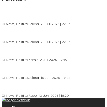
SC Musda XI Golkar Kota Bogor: Penolakan Bakal Calon Ketua
DPD Prematur, Pendaftaran Belum Dibuka
Di News, Politika
|
Selasa, 28 Juli 2026 | 22:19
Musda XI Partai Golkar Kota Bogor Digelar 31 Juli 2026,
Penjaringan Calon Ketua Resmi Dibuka
Di News, Politika
|
Selasa, 28 Juli 2026 | 22:04
Jelang Pemilu 2029, Bakesbangpol Kota Bogor Cetak Generasi
Muda Melek Politik dan Anti Hoaks
Di News, Politika
|
Kamis, 2 Juli 2026 | 17:45
Dewan Gerindra Desak Pemkot Bogor Cabut Surat Edaran
DTSEN, Dinilai Berpotensi Rugikan Warga Miskin
Di News, Politika
|
Selasa, 16 Juni 2026 | 19:22
KPU Kota Bogor Luncurkan Podcast Demokrasi, Dedie Rachim
Jadi Narasumber Perdana
Di News, Politika
|
Rabu, 10 Juni 2026 | 18:20