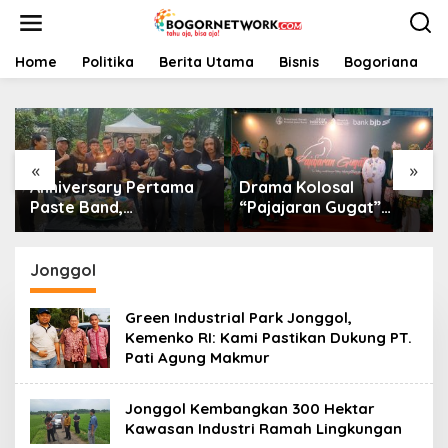
L
e
w
a
Home
Politika
Berita Utama
Bisnis
Bogoriana
t
i
k
e
k
«
»
o
Anniversary Pertama
Drama Kolosal
n
t
Paste Band,
“Pajajaran Gugat”
e
Perjalanan Musisi
Tutup Hari Tatar
n
Jalanan Bogor Menuju
Sunda, Pesan Harmoni
Panggung Profesional
Alam Menggema dari
Jonggol
Gedung Sate
Green Industrial Park Jonggol,
Kemenko RI: Kami Pastikan Dukung PT.
Pati Agung Makmur
Jonggol Kembangkan 300 Hektar
Kawasan Industri Ramah Lingkungan