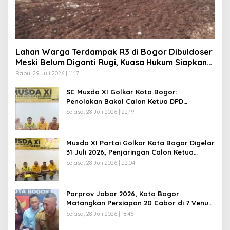
Lahan Warga Terdampak R3 di Bogor Dibuldoser
Meski Belum Diganti Rugi, Kuasa Hukum Siapkan
Langkah Hukum
Rabu, 29 Juli 2026 | 11:17
SC Musda XI Golkar Kota Bogor:
Penolakan Bakal Calon Ketua DPD
Prematur, Pendaftaran Belum Dibuka
Selasa, 28 Juli 2026 | 22:19
Musda XI Partai Golkar Kota Bogor Digelar
31 Juli 2026, Penjaringan Calon Ketua
Resmi Dibuka
Selasa, 28 Juli 2026 | 22:04
Porprov Jabar 2026, Kota Bogor
Matangkan Persiapan 20 Cabor di 7 Venue,
Hotel Mulai Penuh Dipesan
Selasa, 28 Juli 2026 | 18:46