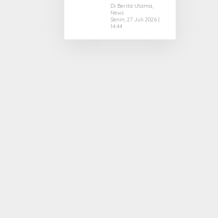
Menghadapi
Di Berita Utama,
News
Dampak
Senin, 27 Juli 2026 |
Kemarau
14:44
Panjang