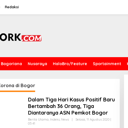
i
Redaksi
Bogoriana
Nusaraya
HaloBro/Feature
Sportainment
Corona di Bogor
Dalam Tiga Hari Kasus Positif Baru
Bertambah 36 Orang, Tiga
Diantaranya ASN Pemkot Bogor
Berita Utama
,
Indeks
,
News
|
Selasa, 11 Agustus 2020 |
05:41
O
L