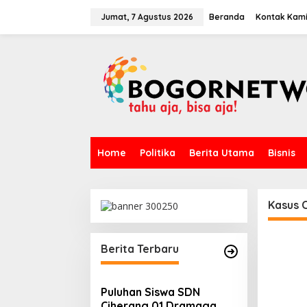
L
e
Jumat, 7 Agustus 2026
Beranda
Kontak Kam
w
a
t
i
k
e
k
o
n
t
Home
Politika
Berita Utama
Bisnis
e
n
Kasus 
Berita Terbaru
Puluhan Siswa SDN
Ciherang 01 Dramaga