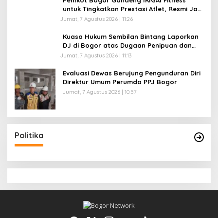
Pemkot Bogor Gandeng IKIGAI Fitness
untuk Tingkatkan Prestasi Atlet, Resmi Jadi
Official Gym Partner
Jumat, 7 Agustus 2026 | 11:26
Kuasa Hukum Sembilan Bintang Laporkan
DJ di Bogor atas Dugaan Penipuan dan
Penggelapan Kamera Sewaan, Korban
Jumat, 7 Agustus 2026 | 11:13
Rugi Rp200 Juta
Evaluasi Dewas Berujung Pengunduran Diri
Direktur Umum Perumda PPJ Bogor
Jumat, 7 Agustus 2026 | 10:57
Politika