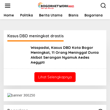
L
e
w
a
Home
Politika
Berita Utama
Bisnis
Bogoriana
t
i
k
e
Kasus DBD meningkat drastis
k
o
n
Waspadai, Kasus DBD Kota Bogor
t
Meningkat, 11 Orang Meninggal Dunia
e
Akibat Serangan Nyamuk Aedes
n
Aegypti
Lihat Selengkapnya