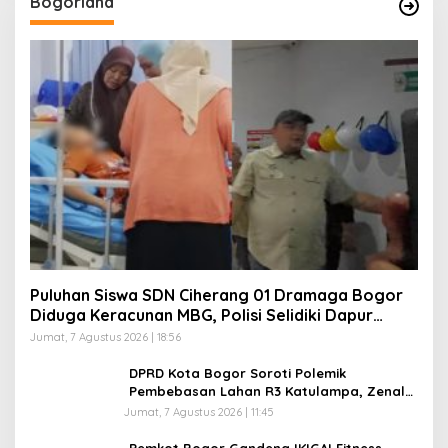
Bogoriana
Puluhan Siswa SDN Ciherang 01 Dramaga Bogor
Diduga Keracunan MBG, Polisi Selidiki Dapur
SPPG
Jumat, 7 Agustus 2026 | 18:56
DPRD Kota Bogor Soroti Polemik
Pembebasan Lahan R3 Katulampa, Zenal
Abidin Minta Verifikasi Kepemilikan Diusut
Jumat, 7 Agustus 2026 | 11:45