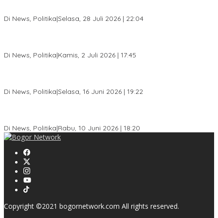
Musda XI Partai Golkar Kota Bogor Digelar 31 Juli 2026,
Penjaringan Calon Ketua Resmi Dibuka
Di News, Politika
|
Selasa, 28 Juli 2026 | 22:04
Jelang Pemilu 2029, Bakesbangpol Kota Bogor Cetak Generasi
Muda Melek Politik dan Anti Hoaks
Di News, Politika
|
Kamis, 2 Juli 2026 | 17:45
Dewan Gerindra Desak Pemkot Bogor Cabut Surat Edaran
DTSEN, Dinilai Berpotensi Rugikan Warga Miskin
Di News, Politika
|
Selasa, 16 Juni 2026 | 19:22
KPU Kota Bogor Luncurkan Podcast Demokrasi, Dedie Rachim
Jadi Narasumber Perdana
Di News, Politika
|
Rabu, 10 Juni 2026 | 18:20
Copyright ©2021 bogornetwork.com All rights reserved.