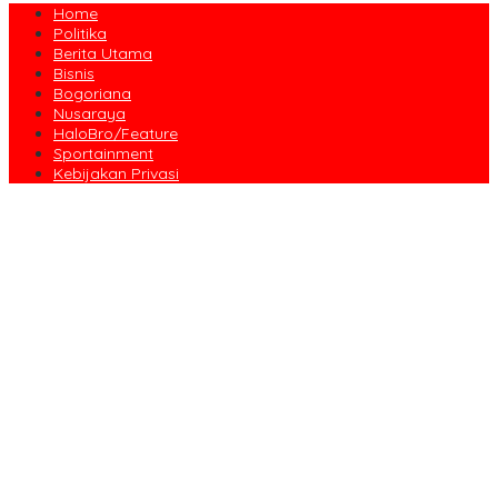
Home
Politika
Berita Utama
Bisnis
Bogoriana
Nusaraya
HaloBro/Feature
Sportainment
Kebijakan Privasi
Dari Amanah Donatur hingga Senyum Warga, Kapalang Misteri
Tebar 300 Domba Kurban di Bogor
Anniversary Pertama Paste Band, Perjalanan Musisi Jalanan
Bogor Menuju Panggung Profesional
Drama Kolosal “Pajajaran Gugat” Tutup Hari Tatar Sunda, Pesan
Harmoni Alam Menggema dari Gedung Sate
Sayembara Logo HJB ke-544 Bogor Diikuti 117 Peserta, Ini
Pemenangnya
444 CJH Kloter Perdana Kota Bogor Dilepas, Wali Kota Titip