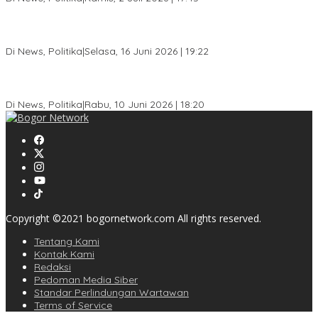
Dewan Gerindra Desak Pemkot Bogor Cabut Surat Edaran
DTSEN, Dinilai Berpotensi Rugikan Warga Miskin
Di News, Politika
|
Selasa, 16 Juni 2026 | 19:22
KPU Kota Bogor Luncurkan Podcast Demokrasi, Dedie Rachim
Jadi Narasumber Perdana
Di News, Politika
|
Rabu, 10 Juni 2026 | 18:20
Copyright ©2021 bogornetwork.com All rights reserved.
Tentang Kami
Kontak Kami
Redaksi
Pedoman Media Siber
Standar Perlindungan Wartawan
Terms of Service