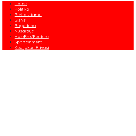
Home
Politika
Berita Utama
Bisnis
Bogoriana
Nusaraya
HaloBro/Feature
Sportainment
Kebijakan Privasi
Dari Amanah Donatur hingga Senyum Warga, Kapalang Misteri
Tebar 300 Domba Kurban di Bogor
Anniversary Pertama Paste Band, Perjalanan Musisi Jalanan
Bogor Menuju Panggung Profesional
Drama Kolosal “Pajajaran Gugat” Tutup Hari Tatar Sunda, Pesan
Harmoni Alam Menggema dari Gedung Sate
Sayembara Logo HJB ke-544 Bogor Diikuti 117 Peserta, Ini
Pemenangnya
444 CJH Kloter Perdana Kota Bogor Dilepas, Wali Kota Titip