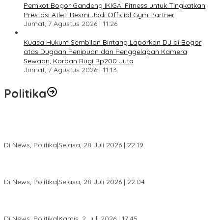
Pemkot Bogor Gandeng IKIGAI Fitness untuk Tingkatkan
Prestasi Atlet, Resmi Jadi Official Gym Partner
Jumat, 7 Agustus 2026 | 11:26
Kuasa Hukum Sembilan Bintang Laporkan DJ di Bogor
atas Dugaan Penipuan dan Penggelapan Kamera
Sewaan, Korban Rugi Rp200 Juta
Jumat, 7 Agustus 2026 | 11:13
Politika
SC Musda XI Golkar Kota Bogor: Penolakan Bakal Calon Ketua
DPD Prematur, Pendaftaran Belum Dibuka
Di News, Politika
|
Selasa, 28 Juli 2026 | 22:19
Musda XI Partai Golkar Kota Bogor Digelar 31 Juli 2026,
Penjaringan Calon Ketua Resmi Dibuka
Di News, Politika
|
Selasa, 28 Juli 2026 | 22:04
Jelang Pemilu 2029, Bakesbangpol Kota Bogor Cetak Generasi
Muda Melek Politik dan Anti Hoaks
Di News, Politika
|
Kamis, 2 Juli 2026 | 17:45