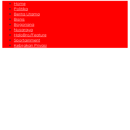
Home
Politika
Berita Utama
Bisnis
Bogoriana
Nusaraya
HaloBro/Feature
Sportainment
Kebijakan Privasi
Dari Amanah Donatur hingga Senyum Warga, Kapalang Misteri
Tebar 300 Domba Kurban di Bogor
Anniversary Pertama Paste Band, Perjalanan Musisi Jalanan
Bogor Menuju Panggung Profesional
Drama Kolosal “Pajajaran Gugat” Tutup Hari Tatar Sunda, Pesan
Harmoni Alam Menggema dari Gedung Sate
Sayembara Logo HJB ke-544 Bogor Diikuti 117 Peserta, Ini
Pemenangnya
444 CJH Kloter Perdana Kota Bogor Dilepas, Wali Kota Titip