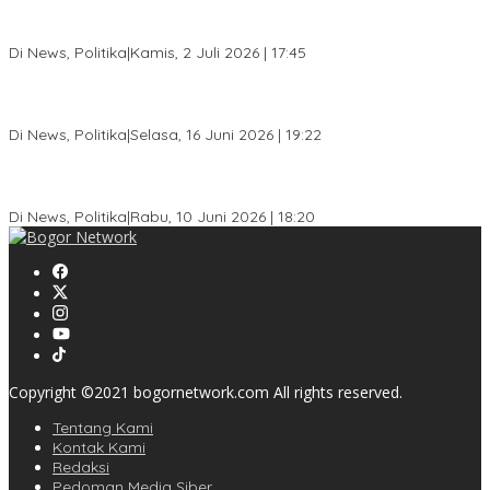
Jelang Pemilu 2029, Bakesbangpol Kota Bogor Cetak Generasi
Muda Melek Politik dan Anti Hoaks
Di News, Politika
|
Kamis, 2 Juli 2026 | 17:45
Dewan Gerindra Desak Pemkot Bogor Cabut Surat Edaran
DTSEN, Dinilai Berpotensi Rugikan Warga Miskin
Di News, Politika
|
Selasa, 16 Juni 2026 | 19:22
KPU Kota Bogor Luncurkan Podcast Demokrasi, Dedie Rachim
Jadi Narasumber Perdana
Di News, Politika
|
Rabu, 10 Juni 2026 | 18:20
Copyright ©2021 bogornetwork.com All rights reserved.
Tentang Kami
Kontak Kami
Redaksi
Pedoman Media Siber