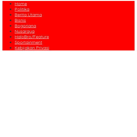
Home
Politika
Berita Utama
Bisnis
Bogoriana
Nusaraya
HaloBro/Feature
Sportainment
Kebijakan Privasi
Dari Amanah Donatur hingga Senyum Warga, Kapalang Misteri
Tebar 300 Domba Kurban di Bogor
Anniversary Pertama Paste Band, Perjalanan Musisi Jalanan
Bogor Menuju Panggung Profesional
Drama Kolosal “Pajajaran Gugat” Tutup Hari Tatar Sunda, Pesan
Harmoni Alam Menggema dari Gedung Sate
Sayembara Logo HJB ke-544 Bogor Diikuti 117 Peserta, Ini
Pemenangnya
444 CJH Kloter Perdana Kota Bogor Dilepas, Wali Kota Titip