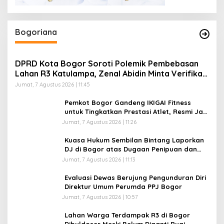
Bogoriana
DPRD Kota Bogor Soroti Polemik Pembebasan
Lahan R3 Katulampa, Zenal Abidin Minta Verifikasi
Kepemilikan Diusut
Jumat, 7 Agustus 2026 | 11:45
Pemkot Bogor Gandeng IKIGAI Fitness
untuk Tingkatkan Prestasi Atlet, Resmi Jadi
Official Gym Partner
Jumat, 7 Agustus 2026 | 11:26
Kuasa Hukum Sembilan Bintang Laporkan
DJ di Bogor atas Dugaan Penipuan dan
Penggelapan Kamera Sewaan, Korban
Jumat, 7 Agustus 2026 | 11:13
Rugi Rp200 Juta
Evaluasi Dewas Berujung Pengunduran Diri
Direktur Umum Perumda PPJ Bogor
Jumat, 7 Agustus 2026 | 10:57
Lahan Warga Terdampak R3 di Bogor