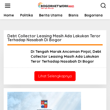
L
e
w
a
Home
Politika
Berita Utama
Bisnis
Bogoriana
t
i
k
e
Debt Collector Leasing Masih Ada Lakukan Teror
k
Terhadap Nasabah Di Bogor
o
n
t
Di Tengah Marak Ancaman Pinjol, Debt
e
Collector Leasing Masih Ada Lakukan
n
Teror Terhadap Nasabah Di Bogor
Lihat Selengkapnya