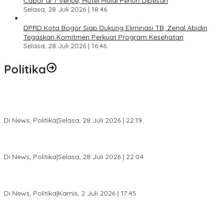
Cabor di 7 Venue, Hotel Mulai Penuh Dipesan
Selasa, 28 Juli 2026 | 18:46
DPRD Kota Bogor Siap Dukung Eliminasi TB, Zenal Abidin
Tegaskan Komitmen Perkuat Program Kesehatan
Selasa, 28 Juli 2026 | 16:46
Politika
SC Musda XI Golkar Kota Bogor: Penolakan Bakal Calon Ketua
DPD Prematur, Pendaftaran Belum Dibuka
Di News, Politika
|
Selasa, 28 Juli 2026 | 22:19
Musda XI Partai Golkar Kota Bogor Digelar 31 Juli 2026,
Penjaringan Calon Ketua Resmi Dibuka
Di News, Politika
|
Selasa, 28 Juli 2026 | 22:04
Jelang Pemilu 2029, Bakesbangpol Kota Bogor Cetak Generasi
Muda Melek Politik dan Anti Hoaks
Di News, Politika
|
Kamis, 2 Juli 2026 | 17:45
Dewan Gerindra Desak Pemkot Bogor Cabut Surat Edaran