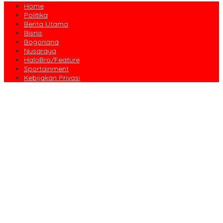
Home
Politika
Berita Utama
Bisnis
Bogoriana
Nusaraya
HaloBro/Feature
Sportainment
Kebijakan Privasi
Dari Amanah Donatur hingga Senyum Warga, Kapalang Misteri
Tebar 300 Domba Kurban di Bogor
Anniversary Pertama Paste Band, Perjalanan Musisi Jalanan
Bogor Menuju Panggung Profesional
Drama Kolosal “Pajajaran Gugat” Tutup Hari Tatar Sunda, Pesan
Harmoni Alam Menggema dari Gedung Sate
Sayembara Logo HJB ke-544 Bogor Diikuti 117 Peserta, Ini
Pemenangnya
444 CJH Kloter Perdana Kota Bogor Dilepas, Wali Kota Titip