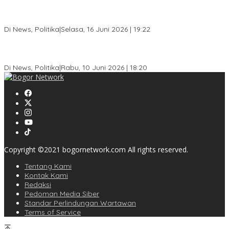
Dewan Gerindra Desak Pemkot Bogor Cabut Surat Edaran
DTSEN, Dinilai Berpotensi Rugikan Warga Miskin
Di News, Politika
|
Selasa, 16 Juni 2026 | 19:22
KPU Kota Bogor Luncurkan Podcast Demokrasi, Dedie Rachim
Jadi Narasumber Perdana
Di News, Politika
|
Rabu, 10 Juni 2026 | 18:20
Copyright ©2021 bogornetwork.com All rights reserved.
Tentang Kami
Kontak Kami
Redaksi
Pedoman Media Siber
Standar Perlindungan Wartawan
Terms of Service