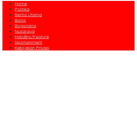
Home
Politika
Berita Utama
Bisnis
Bogoriana
Nusaraya
HaloBro/Feature
Sportainment
Kebijakan Privasi
Dari Amanah Donatur hingga Senyum Warga, Kapalang Misteri
Tebar 300 Domba Kurban di Bogor
Anniversary Pertama Paste Band, Perjalanan Musisi Jalanan
Bogor Menuju Panggung Profesional
Drama Kolosal “Pajajaran Gugat” Tutup Hari Tatar Sunda, Pesan
Harmoni Alam Menggema dari Gedung Sate
Sayembara Logo HJB ke-544 Bogor Diikuti 117 Peserta, Ini
Pemenangnya
444 CJH Kloter Perdana Kota Bogor Dilepas, Wali Kota Titip