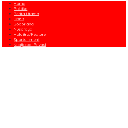
Home
Politika
Berita Utama
Bisnis
Bogoriana
Nusaraya
HaloBro/Feature
Sportainment
Kebijakan Privasi
Dari Amanah Donatur hingga Senyum Warga, Kapalang Misteri
Tebar 300 Domba Kurban di Bogor
Anniversary Pertama Paste Band, Perjalanan Musisi Jalanan
Bogor Menuju Panggung Profesional
Drama Kolosal “Pajajaran Gugat” Tutup Hari Tatar Sunda, Pesan
Harmoni Alam Menggema dari Gedung Sate
Sayembara Logo HJB ke-544 Bogor Diikuti 117 Peserta, Ini
Pemenangnya
444 CJH Kloter Perdana Kota Bogor Dilepas, Wali Kota Titip