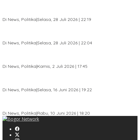
SC Musda XI Golkar Kota Bogor: Penolakan Bakal Calon Ketua
DPD Prematur, Pendaftaran Belum Dibuka
Di News, Politika
|
Selasa, 28 Juli 2026 | 22:19
Musda XI Partai Golkar Kota Bogor Digelar 31 Juli 2026,
Penjaringan Calon Ketua Resmi Dibuka
Di News, Politika
|
Selasa, 28 Juli 2026 | 22:04
Jelang Pemilu 2029, Bakesbangpol Kota Bogor Cetak Generasi
Muda Melek Politik dan Anti Hoaks
Di News, Politika
|
Kamis, 2 Juli 2026 | 17:45
Dewan Gerindra Desak Pemkot Bogor Cabut Surat Edaran
DTSEN, Dinilai Berpotensi Rugikan Warga Miskin
Di News, Politika
|
Selasa, 16 Juni 2026 | 19:22
KPU Kota Bogor Luncurkan Podcast Demokrasi, Dedie Rachim
Jadi Narasumber Perdana
Di News, Politika
|
Rabu, 10 Juni 2026 | 18:20