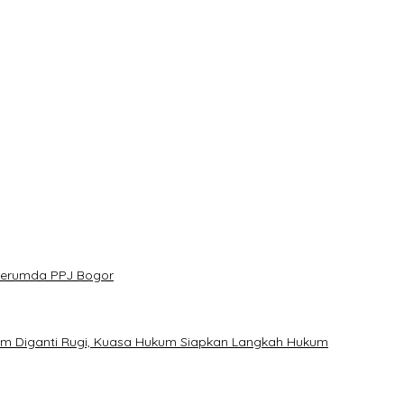
ebar 300 Domba Kurban di Bogor
or Menuju Panggung Profesional
n Harmoni Alam Menggema dari Gedung Sate
nangnya
esan Jaga Kesehatan dan Kebersamaan
 Perumda PPJ Bogor
um Diganti Rugi, Kuasa Hukum Siapkan Langkah Hukum