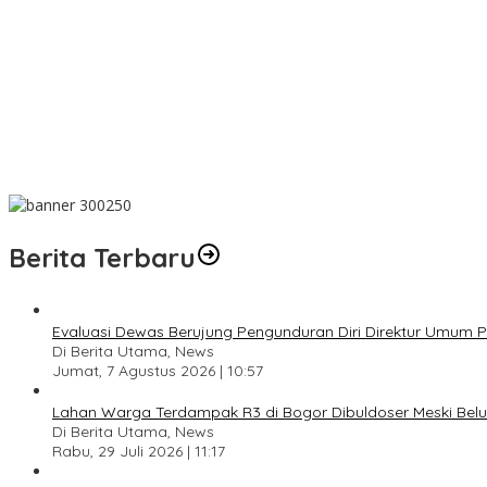
Dari Amanah Donatur hingga Senyum Warga, Kapalang Misteri T
Anniversary Pertama Paste Band, Perjalanan Musisi Jalanan Bog
Drama Kolosal “Pajajaran Gugat” Tutup Hari Tatar Sunda, Pesa
Sayembara Logo HJB ke-544 Bogor Diikuti 117 Peserta, Ini Peme
444 CJH Kloter Perdana Kota Bogor Dilepas, Wali Kota Titip P
Berita Terbaru
Evaluasi Dewas Berujung Pengunduran Diri Direktur Umum
Di Berita Utama, News
Jumat, 7 Agustus 2026 | 10:57
Lahan Warga Terdampak R3 di Bogor Dibuldoser Meski Bel
Di Berita Utama, News
Rabu, 29 Juli 2026 | 11:17