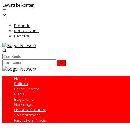
Lewati ke konten
Beranda
Kontak Kami
Redaksi
Home
Politika
Berita Utama
Bisnis
Bogoriana
Nusaraya
HaloBro/Feature
Sportainment
Kebijakan Privasi