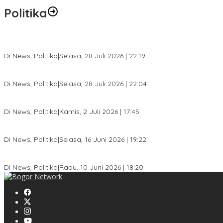
Politika
SC Musda XI Golkar Kota Bogor: Penolakan Bakal Calon Ketua DP
Di News, Politika
|
Selasa, 28 Juli 2026 | 22:19
Musda XI Partai Golkar Kota Bogor Digelar 31 Juli 2026, Penjarin
Di News, Politika
|
Selasa, 28 Juli 2026 | 22:04
Jelang Pemilu 2029, Bakesbangpol Kota Bogor Cetak Generasi Mud
Di News, Politika
|
Kamis, 2 Juli 2026 | 17:45
Dewan Gerindra Desak Pemkot Bogor Cabut Surat Edaran DTSEN, D
Di News, Politika
|
Selasa, 16 Juni 2026 | 19:22
KPU Kota Bogor Luncurkan Podcast Demokrasi, Dedie Rachim Ja
Di News, Politika
|
Rabu, 10 Juni 2026 | 18:20